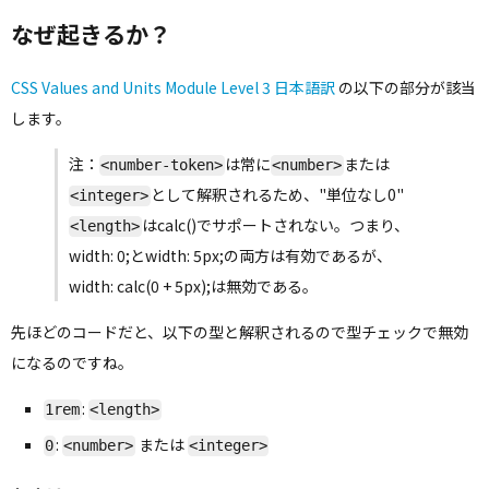
なぜ起きるか？
CSS Values and Units Module Level 3 日本語訳
の以下の部分が該当
します。
注：
は常に
または
<number-token>
<number>
として解釈されるため、"単位なし0"
<integer>
はcalc()でサポートされない。つまり、
<length>
width: 0;とwidth: 5px;の両方は有効であるが、
width: calc(0 + 5px);は無効である。
先ほどのコードだと、以下の型と解釈されるので型チェックで無効
になるのですね。
:
1rem
<length>
:
または
0
<number>
<integer>