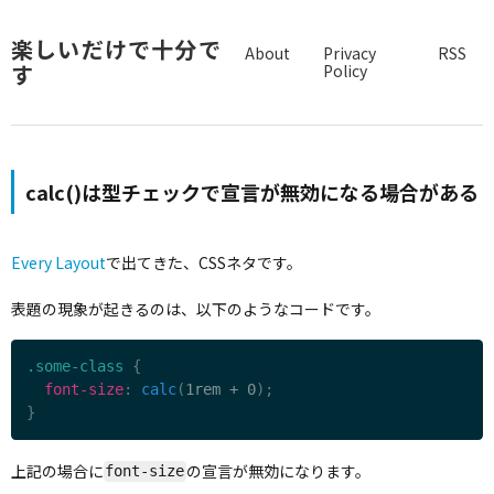
楽しいだけで十分で
About
Privacy
RSS
す
Policy
calc()は型チェックで宣言が無効になる場合がある
Every Layout
で出てきた、CSSネタです。
表題の現象が起きるのは、以下のようなコードです。
.some-class
{
font-size
:
calc
(
1rem + 0
)
;
}
上記の場合に
の宣言が無効になります。
font-size