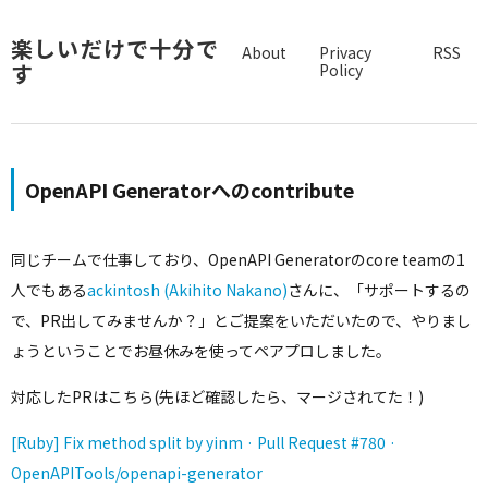
楽しいだけで十分で
About
Privacy
RSS
す
Policy
OpenAPI Generatorへのcontribute
同じチームで仕事しており、OpenAPI Generatorのcore teamの1
人でもある
ackintosh (Akihito Nakano)
さんに、「サポートするの
で、PR出してみませんか？」とご提案をいただいたので、やりまし
ょうということでお昼休みを使ってペアプロしました。
対応したPRはこちら(先ほど確認したら、マージされてた！)
[Ruby] Fix method split by yinm · Pull Request #780 ·
OpenAPITools/openapi-generator